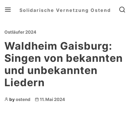
Menu
Searc
Solidarische Vernetzung Ostend
Categories
Ostläufer 2024
Waldheim Gaisburg:
Singen von bekannten
und unbekannten
Liedern
Post
Post
by
ostend
11. Mai 2024
Author
date